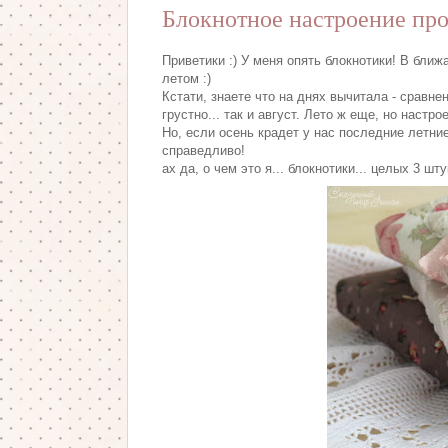
Блокнотное настроение про
Приветики :) У меня опять блокнотики! В бли
летом :)
Кстати, знаете что на днях вычитала - сравне
грустно... так и август. Лето ж еще, но настр
Но, если осень крадет у нас последние летние
справедливо!
ах да, о чем это я... блокнотики... целых 3 шту