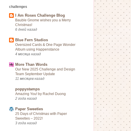
challenges
I Am Roses Challenge Blog
Bauble Gnome wishes you a Merry
Christmas!
6 дней назад
Blue Fern Studios
Oversized Cards & One Page Wonder
Album using Happenstance
4 месяца назад
More Than Words
Our New 2025 Challenge and Design
Team September Update
11 месяцев назад
poppystamps
Amazing You! by Rachel Duong
2 года назад
Paper Sweeties
25 Days of Christmas with Paper
Sweeties – 2022!
3 года назад