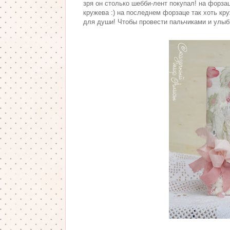
зря он столько шебби-лент покупал! на форз
кружева :) на последнем форзаце так хоть кру
для души! Чтобы провести пальчиками и улыбн