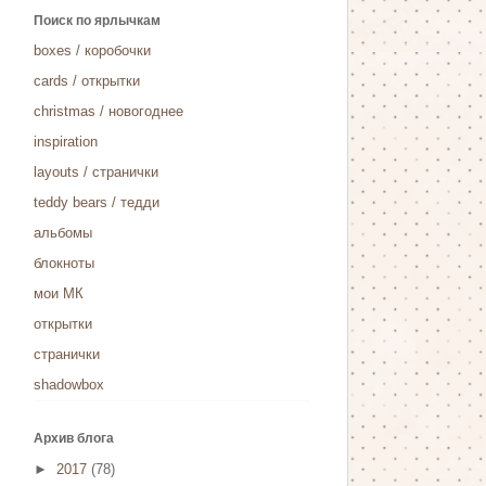
Поиск по ярлычкам
boxes / коробочки
cards / открытки
christmas / новогоднее
inspiration
layouts / странички
teddy bears / тедди
альбомы
блокноты
мои МК
открытки
странички
‎shadowbox‬ ‪
Архив блога
►
2017
(78)