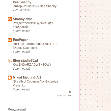
Bee Shabby
Интернет-магазин Bee Shabby
4 года назад
Shabby chic
Рождественские кулёчки для
сладостей
5 лет назад
EcoPaper
Нежное настроение в блокноте
Елены Олиневич
6 лет назад
Blog studio75.pl
KALENDARZ ADWENTOWY
6 лет назад
Mixed Media & Art
"Breath of Сoolness" by Evgeniya
Vlasenko
7 лет назад
П
оказать все
Мои друзья!