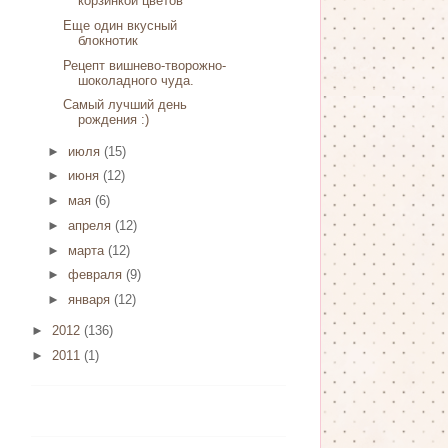
корзинкой цветов
Еще один вкусный
блокнотик
Рецепт вишнево-творожно-
шоколадного чуда.
Самый лучший день
рождения :)
►
июля
(15)
►
июня
(12)
►
мая
(6)
►
апреля
(12)
►
марта
(12)
►
февраля
(9)
►
января
(12)
►
2012
(136)
►
2011
(1)