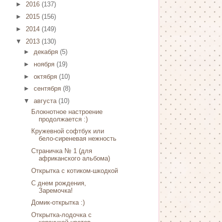
►
2016
(137)
►
2015
(156)
►
2014
(149)
▼
2013
(130)
►
декабря
(5)
►
ноября
(19)
►
октября
(10)
►
сентября
(8)
▼
августа
(10)
Блокнотное настроение
продолжается :)
Кружевной софтбук или
бело-сиреневая нежность
Страничка № 1 (для
африканского альбома)
Открытка с котиком-шкодкой
С днем рождения,
Заремочка!
Домик-открытка :)
Открытка-лодочка с